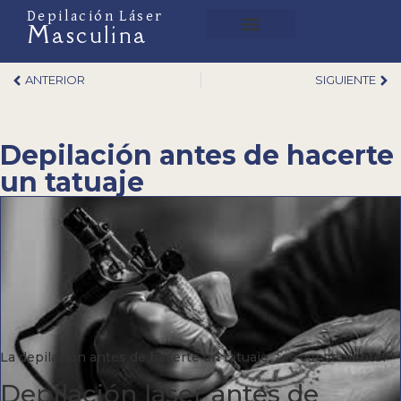
Depilación Láser
Masculina
Preguntas frecuentes
Depilación Láser
ANTERIOR
SIGUIENTE
Depilación antes de hacerte
un tatuaje
La depilación antes de hacerte un tatuaje, ¿es conveniente?
Depilación láser antes de