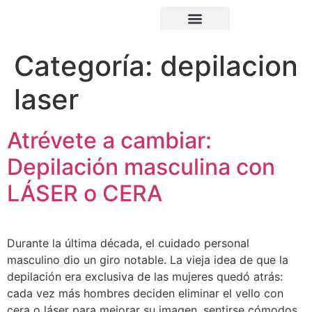
Depilación Láser
Masculina
Preguntas frecuentes
Depilación Láser
Categoría:
depilacion
laser
Atrévete a cambiar:
Depilación masculina con
LÁSER o CERA
Durante la última década, el cuidado personal
masculino dio un giro notable. La vieja idea de que la
depilación era exclusiva de las mujeres quedó atrás:
cada vez más hombres deciden eliminar el vello con
cera o láser para mejorar su imagen, sentirse cómodos